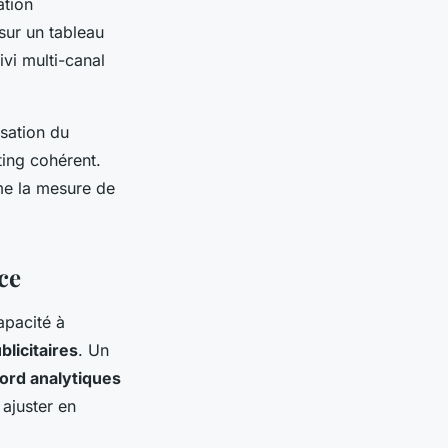
ation
sur un tableau
ivi multi-canal
isation du
ting cohérent.
mme la mesure de
ce
apacité à
licitaires
. Un
ord analytiques
 ajuster en