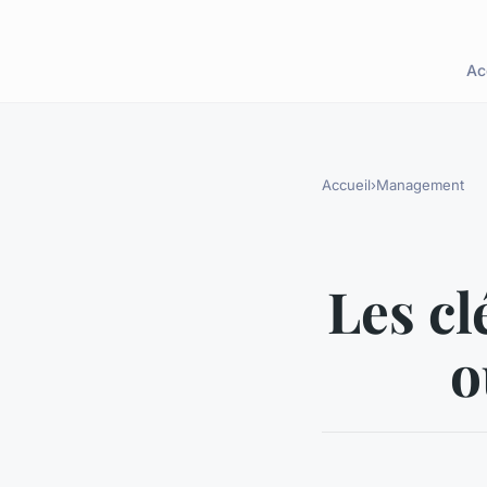
Ac
Accueil
›
Management
Les cl
o