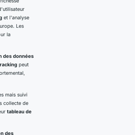
 richesse
utilisateur
g
et l'analyse
Europe. Les
ur la
on des données
tracking
peut
ortemental,
s mais suivi
s collecte de
eur
tableau de
on des