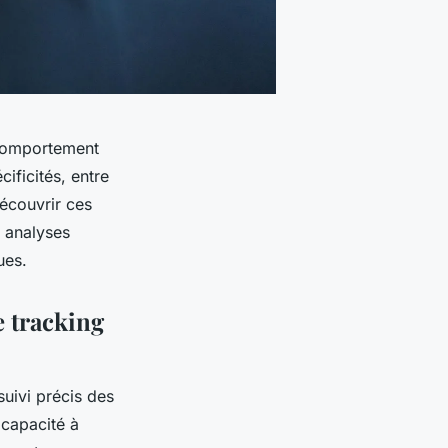
 comportement
ificités, entre
Découvrir ces
s analyses
ues.
e tracking
suivi précis des
 capacité à