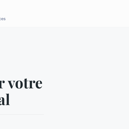
ces
r votre
al