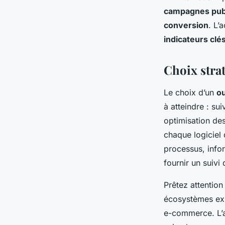
campagnes publ
conversion
. L’
indicateurs cl
Choix strat
Le choix d’un
ou
à atteindre : su
optimisation de
chaque logiciel 
processus, infor
fournir un suivi 
Prêtez attention
écosystèmes exi
e-commerce. L’an