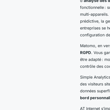
d'
analyse des 
fonctionnelle : 
multi-appareils
prédictive, la 
entreprises se h
configuration d
Matomo, en versi
RGPD
. Vous ga
être adapté : m
contrôle des co
Simple Analytics
des visiteurs si
données superf
bord personnal
AT Internet s’im