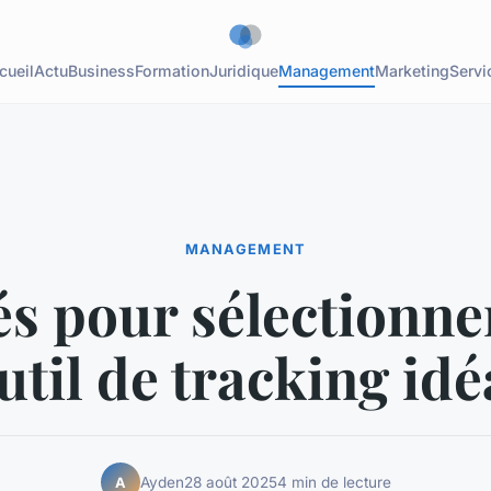
cueil
Actu
Business
Formation
Juridique
Management
Marketing
Servi
MANAGEMENT
és pour sélectionne
util de tracking idé
Ayden
28 août 2025
4 min de lecture
A