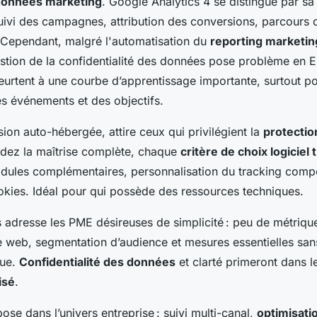
données marketing
. Google Analytics 4 se distingue par sa
suivi des campagnes, attribution des conversions, parcours d'
. Cependant, malgré l'automatisation du
reporting marketin
gestion de la confidentialité des données pose problème en 
eurtent à une courbe d’apprentissage importante, surtout po
es événements et des objectifs.
on auto-hébergée, attire ceux qui privilégient la
protecti
rdez la maîtrise complète, chaque
critère de choix logiciel 
odules complémentaires, personnalisation du tracking comp
okies. Idéal pour qui possède des ressources techniques.
 adresse les PME désireuses de simplicité : peu de métrique
te web, segmentation d’audience et mesures essentielles san
lue.
Confidentialité des données
et clarté primeront dans l
isé
.
pose dans l’univers entreprise : suivi multi-canal,
optimisati